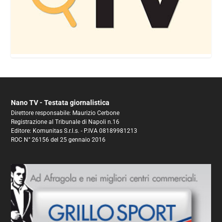
Nano TV - Testata giornalistica
Direttore responsabile: Maurizio Cerbone
Registrazione al Tribunale di Napoli n.16
Editore: Komunitas S.r.l.s. - P.IVA 08189981213
ROC N° 26156 del 25 gennaio 2016