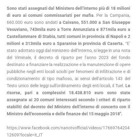
Sono stati assegnati dal Ministero dell’interno più di 18 milioni
di euro ai comuni commissariati per mafia
. Per la Campania,
660.000 euro sono andati
a Caivano, 551.000 a San Giuseppe
Vesuviano, 743mila euro a Torre Annunziata e 871mila euro a
Castellammare di Stabia, tutti comuni in provincia di Napoli e 2
milioni e 313mila euro a Sparanise in provincia di Caserta.
“E’
stato adottato oggi dal ministero dell’Interno, si legge in una nota
del Viminale, il decreto di riparto per l’anno 2023 del fondo
destinato a finanziare la realizzazione e la manutenzione di opere
pubbliche negli enti locali sciolti per fenomeni di infiltrazione e di
condizionamento di tipo mafioso, ai sensi dell’articolo 143 del
Testo unico delle leggi sull’ordinamento degli enti locali, il Tuel.
Le
risorse, pari a complessivi 18.438.810 euro sono state
assegnate ai 20 comuni interessati secondo i criteri di riparto
stabiliti dal decreto del Ministro dell’interno di concerto con il
Ministro dell’economia e delle finanze del 15 maggio 2018″.
https://www.facebook.com/nanotvofficial/videos/17669764204
12609?locale=it_IT