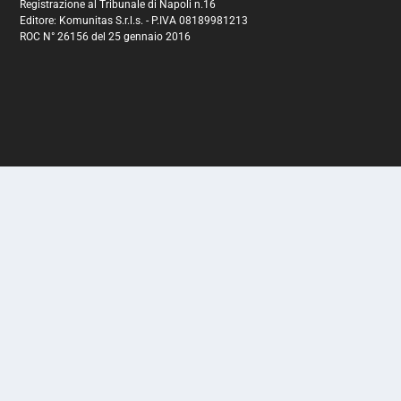
Registrazione al Tribunale di Napoli n.16
Editore: Komunitas S.r.l.s. - P.IVA 08189981213
ROC N° 26156 del 25 gennaio 2016