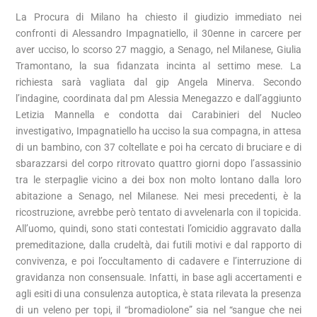
La Procura di Milano ha chiesto il giudizio immediato nei
confronti di Alessandro Impagnatiello, il 30enne in carcere per
aver ucciso, lo scorso 27 maggio, a Senago, nel Milanese, Giulia
Tramontano, la sua fidanzata incinta al settimo mese. La
richiesta sarà vagliata dal gip Angela Minerva. Secondo
l’indagine, coordinata dal pm Alessia Menegazzo e dall’aggiunto
Letizia Mannella e condotta dai Carabinieri del Nucleo
investigativo, Impagnatiello ha ucciso la sua compagna, in attesa
di un bambino, con 37 coltellate e poi ha cercato di bruciare e di
sbarazzarsi del corpo ritrovato quattro giorni dopo l’assassinio
tra le sterpaglie vicino a dei box non molto lontano dalla loro
abitazione a Senago, nel Milanese. Nei mesi precedenti, è la
ricostruzione, avrebbe però tentato di avvelenarla con il topicida.
All’uomo, quindi, sono stati contestati l’omicidio aggravato dalla
premeditazione, dalla crudeltà, dai futili motivi e dal rapporto di
convivenza, e poi l’occultamento di cadavere e l’interruzione di
gravidanza non consensuale. Infatti, in base agli accertamenti e
agli esiti di una consulenza autoptica, è stata rilevata la presenza
di un veleno per topi, il “bromadiolone” sia nel “sangue che nei