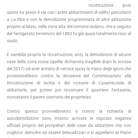
ricostruzione post
sisma ha preso il via con i primi abbattimenti di edifici pericolanti
a La Rita e con la demolizione programmata di altre abitazione
proprio al Maio, nella zona alta del comune isolano, che a seguito
del famigerato terremoto del 1883 fu già quasi totalmente raso al
suolo.
E sarebbe proprio la ricostruzione, anzi, la demolizione di alcune
case della zona rossa (quella dichiarata inagibile dopo la scossa
del 2017) ad aver armato di vernice spray la mano degli ignoti che
protesterebbero contro la decisione del Commissariato alla
Ricostruzione di Ischia e del comune di Casamicciola di
abbatterle, per poteer poi ricostruire il quartiere fantasma,
nonostante il parere contrario dei proprietari.
Contro questo provvedimento e contro la richiesta di
autodemolizione sono intanto arrivate le risposte negative
ufficiali proprio dei prorpietari delle case da abbattere che non
vogliono demolire ed essere delocalizzati e si appellano al Piano