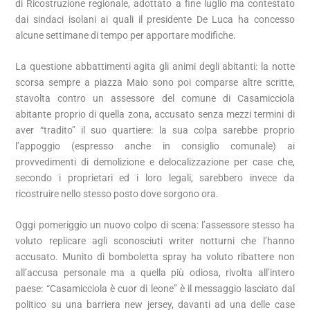
di Ricostruzione regionale, adottato a fine luglio ma contestato
dai sindaci isolani ai quali il presidente De Luca ha concesso
alcune settimane di tempo per apportare modifiche.
La questione abbattimenti agita gli animi degli abitanti: la notte
scorsa sempre a piazza Maio sono poi comparse altre scritte,
stavolta contro un assessore del comune di Casamicciola
abitante proprio di quella zona, accusato senza mezzi termini di
aver “tradito” il suo quartiere: la sua colpa sarebbe proprio
l’appoggio (espresso anche in consiglio comunale) ai
provvedimenti di demolizione e delocalizzazione per case che,
secondo i proprietari ed i loro legali, sarebbero invece da
ricostruire nello stesso posto dove sorgono ora.
Oggi pomeriggio un nuovo colpo di scena: l’assessore stesso ha
voluto replicare agli sconosciuti writer notturni che l’hanno
accusato. Munito di bomboletta spray ha voluto ribattere non
all’accusa personale ma a quella più odiosa, rivolta all’intero
paese: “Casamicciola è cuor di leone” è il messaggio lasciato dal
politico su una barriera new jersey, davanti ad una delle case