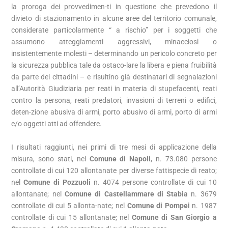
la proroga dei provvedimen-ti in questione che prevedono il
divieto di stazionamento in alcune aree del territorio comunale,
considerate particolarmente “ a rischio” per i soggetti che
assumono atteggiamenti aggressivi, minacciosi o
insistentemente molesti – determinando un pericolo concreto per
la sicurezza pubblica tale da ostaco-lare la libera e piena fruibilità
da parte dei cittadini – e risultino già destinatari di segnalazioni
all’Autorità Giudiziaria per reati in materia di stupefacenti, reati
contro la persona, reati predatori, invasioni di terreni o edifici,
deten-zione abusiva di armi, porto abusivo di armi, porto di armi
e/o oggetti atti ad offendere.
I risultati raggiunti, nei primi di tre mesi di applicazione della
misura, sono stati, nel
Comune di Napoli
, n. 73.080 persone
controllate di cui 120 allontanate per diverse fattispecie di reato;
nel
Comune di Pozzuoli
n. 4074 persone controllate di cui 10
allontanate; nel
Comune di Castellammare di Stabia
n. 3679
controllate di cui 5 allonta-nate; nel
Comune di Pompei
n. 1987
controllate di cui 15 allontanate; nel
Comune di San Giorgio a