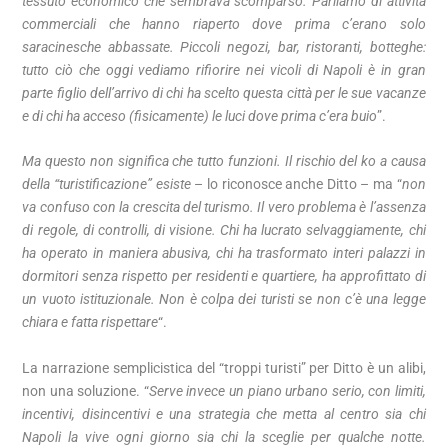
tessuto economico che sembrava scomparso. Parliamo di attività
commerciali che hanno riaperto dove prima c’erano solo
saracinesche abbassate. Piccoli negozi, bar, ristoranti, botteghe:
tutto ciò che oggi vediamo rifiorire nei vicoli di Napoli è in gran
parte figlio dell’arrivo di chi ha scelto questa città per le sue vacanze
e di chi ha acceso (fisicamente) le luci dove prima c’era buio
”.
Ma questo non significa che tutto funzioni. Il rischio del ko a causa
della “turistificazione” esiste
– lo riconosce anche Ditto – ma “
non
va confuso con la crescita del turismo. Il vero problema è l’assenza
di regole, di controlli, di visione. Chi ha lucrato selvaggiamente, chi
ha operato in maniera abusiva, chi ha trasformato interi palazzi in
dormitori senza rispetto per residenti e quartiere, ha approfittato di
un vuoto istituzionale. Non è colpa dei turisti se non c’è una legge
chiara e fatta rispettare
“.
La narrazione semplicistica del “troppi turisti” per Ditto è un alibi,
non una soluzione. “
Serve invece un piano urbano serio, con limiti,
incentivi, disincentivi e una strategia che metta al centro sia chi
Napoli la vive ogni giorno sia chi la sceglie per qualche notte.