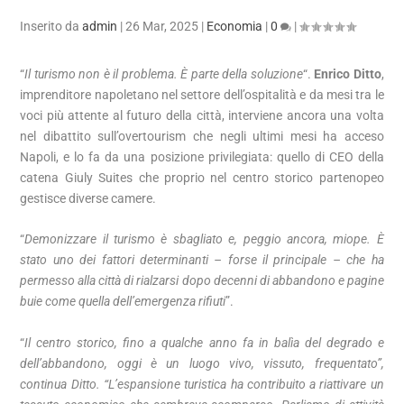
Inserito da
admin
|
26 Mar, 2025
|
Economia
|
0
|
“
Il turismo non è il problema. È parte della soluzione
“.
Enrico Ditto
,
imprenditore napoletano nel settore dell’ospitalità e da mesi tra le
voci più attente al futuro della città, interviene ancora una volta
nel dibattito sull’overtourism che negli ultimi mesi ha acceso
Napoli, e lo fa da una posizione privilegiata: quello di CEO della
catena Giuly Suites che proprio nel centro storico partenopeo
gestisce diverse camere.
“
Demonizzare il turismo è sbagliato e, peggio ancora, miope. È
stato uno dei fattori determinanti – forse il principale – che ha
permesso alla città di rialzarsi dopo decenni di abbandono e pagine
buie come quella dell’emergenza rifiuti
”.
“
Il centro storico, fino a qualche anno fa in balìa del degrado e
dell’abbandono, oggi è un luogo vivo, vissuto, frequentato”,
continua Ditto. “L’espansione turistica ha contribuito a riattivare un