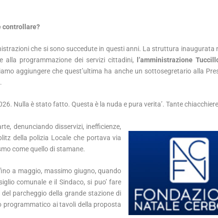
e controllare?
nistrazioni che si sono succedute in questi anni. La struttura inaugurata n
e alla programmazione dei servizi cittadini,
l’amministrazione Tuccill
iamo aggiungere che quest’ultima ha anche un sottosegretario alla Pre
.
026. Nulla è stato fatto. Questa è la nuda e pura verita’. Tante chiacchiere
te, denunciando disservizi, inefficienze,
itz della polizia Locale che portava via
lismo come quello di stamane.
no fino a maggio, massimo giugno, quando
iglio comunale e il Sindaco, si puo’ fare
 del parcheggio della grande stazione di
programmatico ai tavoli della proposta