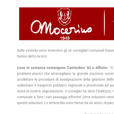
Sulla vicenda sono interventi gli ex consiglieri comunali Gius
hanno detto la loro.
Cosa in sostanza sostengono Zanfardino ’82 e Affinito.
“Il
problemi atavici che attanagliano la grande stazione, come 
accelerare le procedure di assegnazione della gestione delle 
sollecitare il trasporto pubblico regionale e provinciale ad a
stata la nostra segnalazione. Il consiglio ha dato l’indirizzo
comunale a fare i vari passaggi affinche’ certe soluzioni veni
queste soluzioni. Le strisce blu sono ferme da un anno, di parch