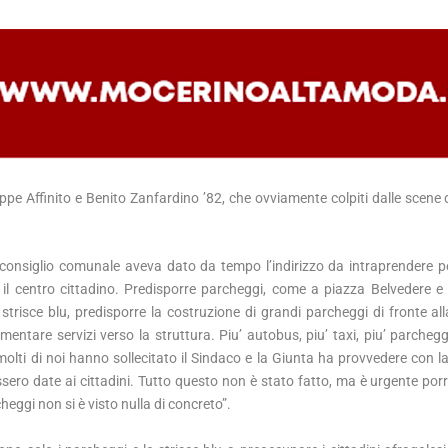
eppe Affinito e Benito Zanfardino ’82, che ovviamente colpiti dalle scene
 consiglio comunale aveva dato da tempo l’indirizzo da intraprendere pe
il centro cittadino. Predisporre parcheggi, come a piazza Belvedere e 
strisce blu, predisporre la costruzione di grandi parcheggi di fronte all
umentare servizi verso la struttura. Piu’ autobus, piu’ taxi, piu’ parchegg
, molti di noi hanno sollecitato il Sindaco e la Giunta ha provvedere con 
ssero date ai cittadini. Tutto questo non è stato fatto, ma è urgente porr
eggi non si è visto nulla di concreto”.