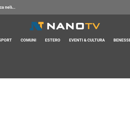
 nell̵...
 SPORT
COMUNI
ESTERO
EVENTI & CULTURA
BENESSE