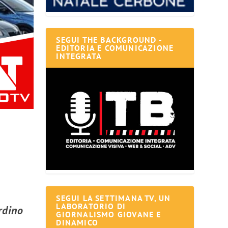
SEGUI THE BACKGROUND -
EDITORIA E COMUNICAZIONE
INTEGRATA
SEGUI LA SETTIMANA TV, UN
LABORATORIO DI
rdino
GIORNALISMO GIOVANE E
DINAMICO