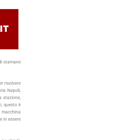
 di stamane
r risolvere
via Napoli,
a stazione,
i, questo è
la macchina
e in essere