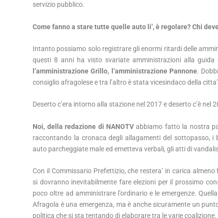
servizio pubblico.
Come fanno a stare tutte quelle auto li’, è regolare? Chi dev
Intanto possiamo solo registrare gli enormi ritardi delle ammi
questi 8 anni ha visto svariate amministrazioni alla guida 
l’amministrazione Grillo, l’amministrazione Pannone
. Dobb
consiglio afragolese e tra l’altro è stata vicesindaco della citta’
Deserto c’era intorno alla stazione nel 2017 e deserto c’è nel 2
Noi, della redazione di NANOTV
abbiamo fatto la nostra par
raccontando la cronaca degli allagamenti del sottopasso, i bl
auto parcheggiate male ed emetteva verbali, gli atti di vanda
Con il Commissario Prefettizio, che restera’ in carica alme
si dovranno inevitabilmente fare elezioni per il prossimo cons
poco oltre ad amministrare l’ordinario e le emergenze. Quella
Afragola è una emergenza, ma è anche sicuramente un punto 
politica che si sta tentando di elaborare tra le varie coalizione.