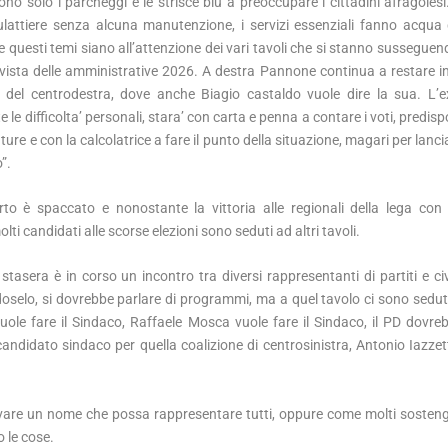
o solo i parcheggi e le strisce blu a preoccupare i cittadini afragolesi
lattiere senza alcuna manutenzione, i servizi essenziali fanno acqua 
 questi temi siano all’attenzione dei vari tavoli che si stanno susseguend
in vista delle amministrative 2026. A destra Pannone continua a restare i
o del centrodestra, dove anche Biagio castaldo vuole dire la sua. L’
le difficolta’ personali, stara’ con carta e penna a contare i voti, predispor
ture e con la calcolatrice a fare il punto della situazione, magari per lanci
”.
rto è spaccato e nonostante la vittoria alle regionali della lega con
lti candidati alle scorse elezioni sono seduti ad altri tavoli.
stasera è in corso un incontro tra diversi rappresentanti di partiti e civ
doselo, si dovrebbe parlare di programmi, ma a quel tavolo ci sono sedu
uole fare il Sindaco, Raffaele Mosca vuole fare il Sindaco, il PD dovreb
andidato sindaco per quella coalizione di centrosinistra, Antonio Iazzett
vare un nome che possa rappresentare tutti, oppure come molti sosteng
 le cose.