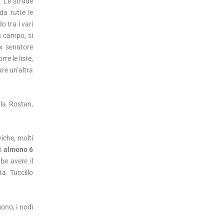
. Le strade
da tutte le
o tra i vari
n campo, si
ex senatore
re le liste,
are un’altra
 la Rostan,
iche, molti
ti
almeno 6
be avere il
a. Tuccillo
ono, i nodì