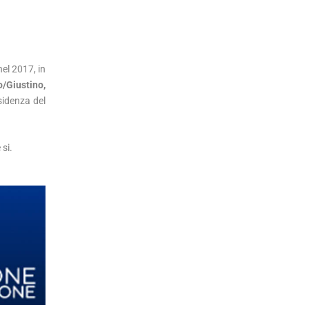
el 2017, in
o/Giustino,
sidenza del
 si.