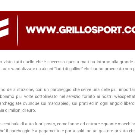
visto tutti quello che è successo questa mattina intorno alla grande 
i auto vandalizzate da alcuni “ladri di galline” che hanno provocato non 
erno della stazione, con un parcheggio che serve una delle piu’ importan
abbiamo piu’ volte sottolineato nel servizio fornito ai nostri webspetta
archeggiate ovunque sui marciapiedi, sui prati ed in ogni angolo libero 
a di milioni di euro.
ono centinaia di auto fuori posto, come fanno ad entrare e quante macchine
e’ il parcheggio è a pagamento e porta soldi ad un gestore privato ch