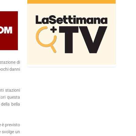
stazione di
pochi danni
ti stazioni
tori questa
della bella
 è previsto
e svolge un