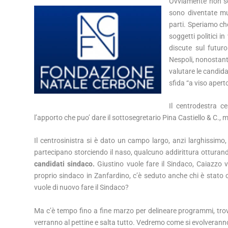
Ovviamente non son
sono diventate mu
parti. Speriamo che
soggetti politici 
discute sul futur
Nespoli, nonostante 
valutare le candida
sfida “a viso aperto
Il centrodestra ce
l’apporto che puo’ dare il sottosegretario Pina Castiello & C., mo
Il centrosinistra si è dato un campo largo, anzi larghissimo, 
partecipano storciendo il naso, qualcuno addirittura otturan
candidati sindaco.
Giustino vuole fare il Sindaco, Caiazzo v
proprio sindaco in Zanfardino, c’è seduto anche chi è stato c
vuole di nuovo fare il Sindaco?
Ma c’è tempo fino a fine marzo per delineare programmi, tro
verranno al pettine e salta tutto. Vedremo come si evolveranno