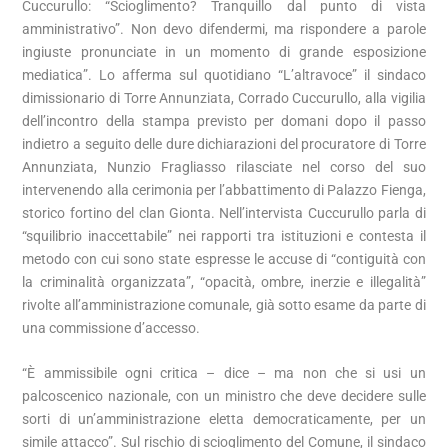
Cuccurullo: “Scioglimento? Tranquillo dal punto di vista
amministrativo”. Non devo difendermi, ma rispondere a parole
ingiuste pronunciate in un momento di grande esposizione
mediatica”. Lo afferma sul quotidiano “L’altravoce” il sindaco
dimissionario di Torre Annunziata, Corrado Cuccurullo, alla vigilia
dell’incontro della stampa previsto per domani dopo il passo
indietro a seguito delle dure dichiarazioni del procuratore di Torre
Annunziata, Nunzio Fragliasso rilasciate nel corso del suo
intervenendo alla cerimonia per l’abbattimento di Palazzo Fienga,
storico fortino del clan Gionta. Nell’intervista Cuccurullo parla di
“squilibrio inaccettabile” nei rapporti tra istituzioni e contesta il
metodo con cui sono state espresse le accuse di “contiguità con
la criminalità organizzata”, “opacità, ombre, inerzie e illegalità”
rivolte all’amministrazione comunale, già sotto esame da parte di
una commissione d’accesso.
“È ammissibile ogni critica – dice – ma non che si usi un
palcoscenico nazionale, con un ministro che deve decidere sulle
sorti di un’amministrazione eletta democraticamente, per un
simile attacco”. Sul rischio di scioglimento del Comune, il sindaco