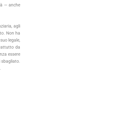
nità — anche
ziaria, agli
uto. Non ha
 suo legale,
rattutto da
enza essere
 sbagliato.
.