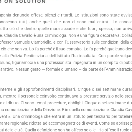
ania denuncia offese, silenzi e ritardi. Le istituzioni sono state avvis
onoscono tutti, anche quelli che non ci sono mai entrati. Lo conosc
r tutto ciò che dentro quelle mura accade e che fuori, spesso, non arriv
te. Claudia Cavallo è una criminologa. Non è una figura decorativa. Colla
ofessor Samuele Ciambriello, e con l’Osservatorio sulle condizioni della 
 ciò che non va. Lo fa perché è il suo compito. Lo fa perché qualcuno deve
alla Polizia Penitenziaria dell’Istituto l’ha insultata. Con parole volgari
 nessuno, figuriamoci a una professionista impegnata in un compito di pubbl
riparativo. Nessun gesto — formale o umano — da parte dell’Amministrazi
nterne e gli approfondimenti disciplinari. Cinque o sei settimane duran
, mentre il personale coinvolto continuava a prestare servizio nello ste
o di diritto. Ci sono tempi, procedure, obblighi. Cinque o sei settimane di
una comunicazione della Direzione. E in quella comunicazione, Claudia Cav
ti». Una criminologa che entra in un istituto penitenziario per tutelare i 
Garante regionale: ridotta ad accompagnatrice di eventi. Come se aprisse 
ati della città. Quella definizione non ha offeso solo lei. Ha offeso il ruolo