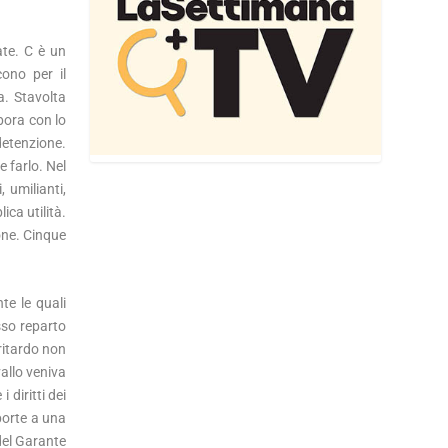
ate. C è un
ono per il
a. Stavolta
bora con lo
detenzione.
 farlo. Nel
, umilianti,
ica utilità.
one. Cinque
te le quali
sso reparto
 ritardo non
allo veniva
diritti dei
porte a una
 del Garante