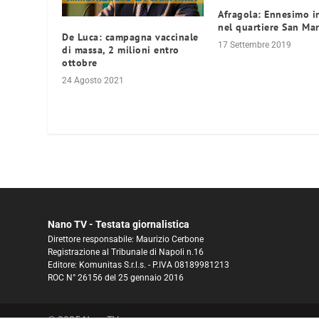
Afragola: Ennesimo i
nel quartiere San Ma
De Luca: campagna vaccinale
17 Settembre 2019
di massa, 2 milioni entro
ottobre
24 Agosto 2021
Nano TV - Testata giornalistica
Direttore responsabile: Maurizio Cerbone
Registrazione al Tribunale di Napoli n.16
Editore: Komunitas S.r.l.s. - P.IVA 08189981213
ROC N° 26156 del 25 gennaio 2016