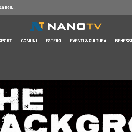
 nell̵...
 SPORT
COMUNI
ESTERO
EVENTI & CULTURA
BENESSE