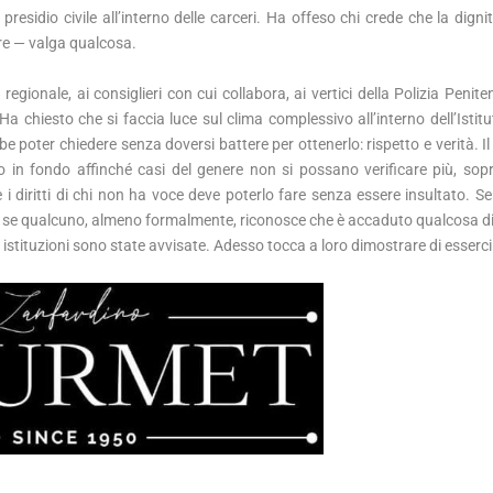
 presidio civile all’interno delle carceri. Ha offeso chi crede che la dig
arre — valga qualcosa.
egionale, ai consiglieri con cui collabora, ai vertici della Polizia Peniten
a chiesto che si faccia luce sul clima complessivo all’interno dell’Istit
 poter chiedere senza doversi battere per ottenerlo: rispetto e verità. Il
 in fondo affinché casi del genere non si possano verificare più, sop
e i diritti di chi non ha voce deve poterlo fare senza essere insultato. S
 se qualcuno, almeno formalmente, riconosce che è accaduto qualcosa di
istituzioni sono state avvisate. Adesso tocca a loro dimostrare di esserci