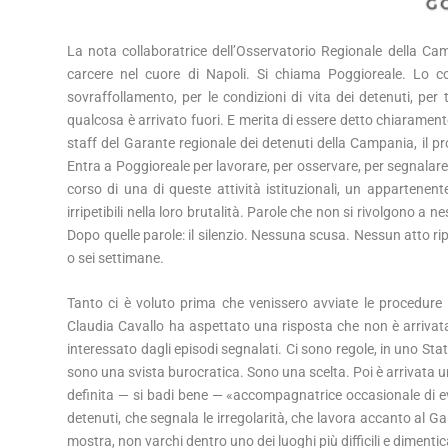
La nota collaboratrice dell’Osservatorio Regionale della Camp
carcere nel cuore di Napoli. Si chiama Poggioreale. Lo c
sovraffollamento, per le condizioni di vita dei detenuti, pe
qualcosa è arrivato fuori. E merita di essere detto chiaramen
staff del Garante regionale dei detenuti della Campania, il pr
Entra a Poggioreale per lavorare, per osservare, per segnalare
corso di una di queste attività istituzionali, un appartenente 
irripetibili nella loro brutalità. Parole che non si rivolgono a
Dopo quelle parole: il silenzio. Nessuna scusa. Nessun atto 
o sei settimane.
Tanto ci è voluto prima che venissero avviate le procedure i
Claudia Cavallo ha aspettato una risposta che non è arrivata
interessato dagli episodi segnalati. Ci sono regole, in uno Stat
sono una svista burocratica. Sono una scelta. Poi è arrivata 
definita — si badi bene — «accompagnatrice occasionale di even
detenuti, che segnala le irregolarità, che lavora accanto al 
mostra, non varchi dentro uno dei luoghi più difficili e dimentic