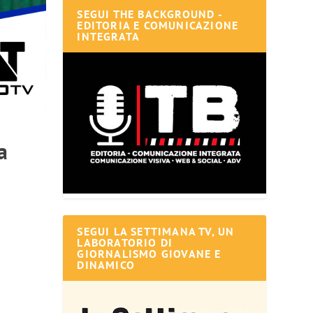
SEGUI THE BACKGROUND -
EDITORIA E COMUNICAZIONE
INTEGRATA
a
SEGUI LA SETTIMANA TV, UN
LABORATORIO DI
GIORNALISMO GIOVANE E
DINAMICO