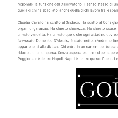
regionale, la funzione dell’Osservatorio, il senso stesso di un
quella di chi ha sbagliato, anche quella di chi lavora tra le sb
Claudia Cavallo ha scritto al Sindaco. Ha scritto al Consiglio r
organi di garanzia. Ha chiesto chiarezza. Ha chiesto scuse. H
chiesto vendetta. Ha chiesto quello che ogni cittadino dovrebbe
l’avvocato Domenico D’Alessio, è stato netto: «Andremo fino
appartenenti alla divisa». Chi entra in un carcere per tutelar
ridotto a una comparsa. Senza aspettare due mesi per sapere
Poggioreale è dentro Napoli. Napoli è dentro questo Paese. Le 