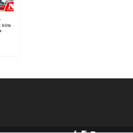
r
: blitz
e