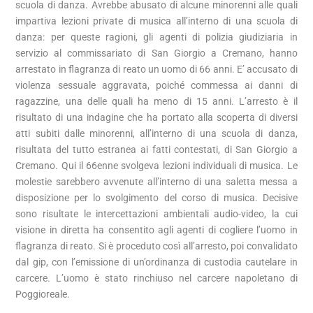
scuola di danza. Avrebbe abusato di alcune minorenni alle quali
impartiva lezioni private di musica all’interno di una scuola di
danza: per queste ragioni, gli agenti di polizia giudiziaria in
servizio al commissariato di San Giorgio a Cremano, hanno
arrestato in flagranza di reato un uomo di 66 anni. E’ accusato di
violenza sessuale aggravata, poiché commessa ai danni di
ragazzine, una delle quali ha meno di 15 anni. L’arresto è il
risultato di una indagine che ha portato alla scoperta di diversi
atti subiti dalle minorenni, all’interno di una scuola di danza,
risultata del tutto estranea ai fatti contestati, di San Giorgio a
Cremano. Qui il 66enne svolgeva lezioni individuali di musica. Le
molestie sarebbero avvenute all’interno di una saletta messa a
disposizione per lo svolgimento del corso di musica. Decisive
sono risultate le intercettazioni ambientali audio-video, la cui
visione in diretta ha consentito agli agenti di cogliere l’uomo in
flagranza di reato. Si è proceduto così all’arresto, poi convalidato
dal gip, con l’emissione di un’ordinanza di custodia cautelare in
carcere. L’uomo è stato rinchiuso nel carcere napoletano di
Poggioreale.