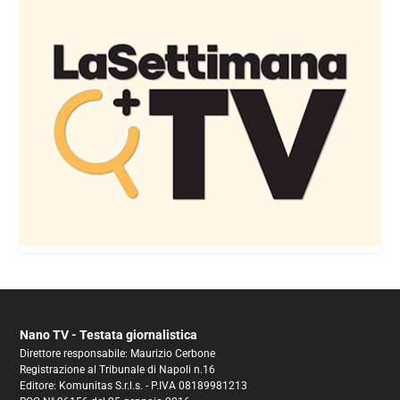
Nano TV - Testata giornalistica
Direttore responsabile: Maurizio Cerbone
Registrazione al Tribunale di Napoli n.16
Editore: Komunitas S.r.l.s. - P.IVA 08189981213