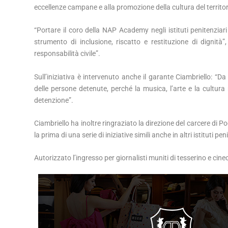
eccellenze campane e alla promozione della cultura del territor
“Portare il coro della NAP Academy negli istituti penitenziar
strumento di inclusione, riscatto e restituzione di dignità
responsabilità civile”.
Sull’iniziativa è intervenuto anche il garante Ciambriello: 
delle persone detenute, perché la musica, l’arte e la cultura
detenzione”.
Ciambriello ha inoltre ringraziato la direzione del carcere di
la prima di una serie di iniziative simili anche in altri istituti p
Autorizzato l’ingresso per giornalisti muniti di tesserino e cine