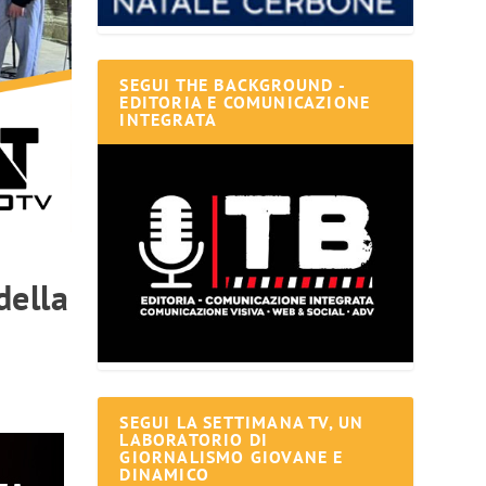
SEGUI THE BACKGROUND -
EDITORIA E COMUNICAZIONE
INTEGRATA
della
SEGUI LA SETTIMANA TV, UN
LABORATORIO DI
GIORNALISMO GIOVANE E
DINAMICO