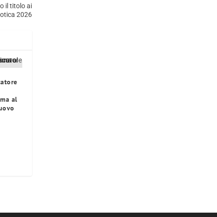
il titolo ai
botica 2026
catore
ima al
nuovo