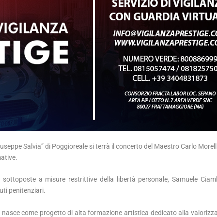
seppe Salvia” di Poggioreale si terrà il concerto del Maestro Carlo Morell
ative.
ottoposte a misure restrittive della libertà personale, Samuele Ciamb
tuti penitenziari.
ce come progetto di alta formazione artistica dedicato alla valorizza