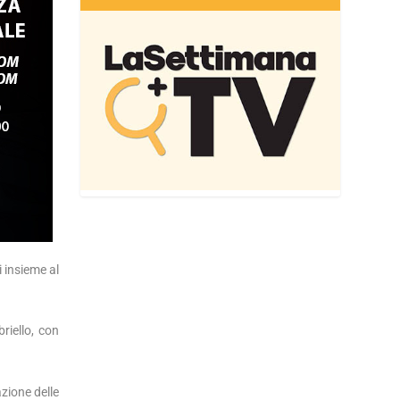
i insieme al
riello, con
zione delle