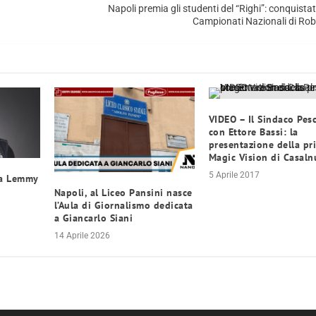
Napoli premia gli studenti del “Righi”: conquistato 
Campionati Nazionali di Ro
VIDEO – Il Sindaco Pes
con Ettore Bassi: la
presentazione della pr
Magic Vision di Casal
5 Aprile 2017
va Lemmy
Napoli, al Liceo Pansini nasce
l’Aula di Giornalismo dedicata
a Giancarlo Siani
14 Aprile 2026