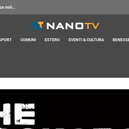
 nell̵...
 SPORT
COMUNI
ESTERO
EVENTI & CULTURA
BENESSE