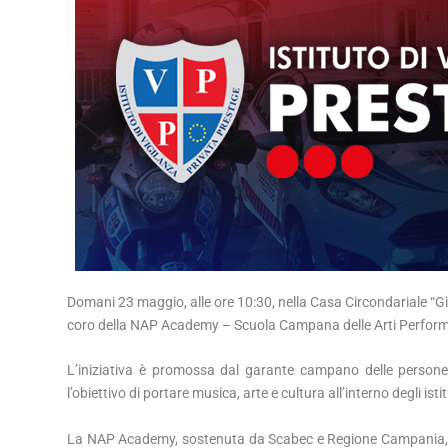
Domani 23 maggio, alle ore 10:30, nella Casa Circondariale “Giu
coro della NAP Academy – Scuola Campana delle Arti Perform
L’iniziativa è promossa dal garante campano delle persone s
l’obiettivo di portare musica, arte e cultura all’interno degli isti
La NAP Academy, sostenuta da Scabec e Regione Campania, nas