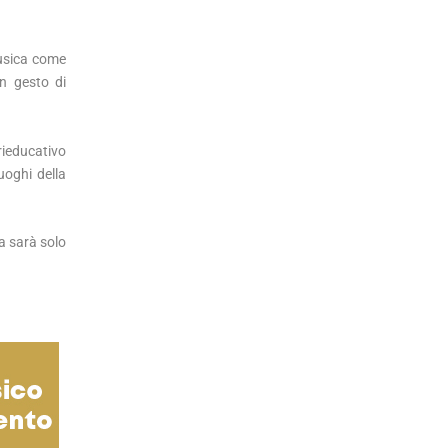
musica come
un gesto di
rieducativo
uoghi della
a sarà solo