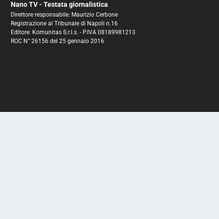
Nano TV - Testata giornalistica
Direttore responsabile: Maurizio Cerbone
Registrazione al Tribunale di Napoli n.16
Editore: Komunitas S.r.l.s. - P.IVA 08189981213
ROC N° 26156 del 25 gennaio 2016