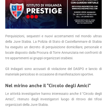
Perquisizioni, sequestri e nuovi accertamenti nel mondo ultras
della Juve Stabia. La Polizia di Stato di Castellammare di Stabia
ha eseguito un decreto di perquisizione domiciliare, personale e
locale disposto dalla Procura di Torre Annunziata nei confronti di
tre appartenenti ai gruppi organizzati stabiesi.
Gli indagati sono accusati di violazione del DASPO e lancio di
materiale pericoloso in occasione di manifestazioni sportive.
Nel mirino anche il “Circolo degli Amici”
Le attività investigative hanno interessato anche il “Circolo degli
Amici”, ritenuto dagli investigatori luogo di ritrovo dei tifosi
organizzati della Juve Stabia.