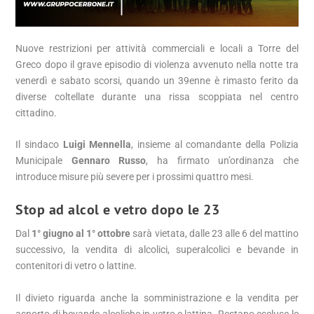
Nuove restrizioni per attività commerciali e locali a Torre del
Greco dopo il grave episodio di violenza avvenuto nella notte tra
venerdì e sabato scorsi, quando un 39enne è rimasto ferito da
diverse coltellate durante una rissa scoppiata nel centro
cittadino.
Il sindaco
Luigi Mennella
, insieme al comandante della Polizia
Municipale
Gennaro Russo
, ha firmato un’ordinanza che
introduce misure più severe per i prossimi quattro mesi.
Stop ad alcol e vetro dopo le 23
Dal
1° giugno al 1° ottobre
sarà vietata, dalle 23 alle 6 del mattino
successivo, la vendita di alcolici, superalcolici e bevande in
contenitori di vetro o lattine.
Il divieto riguarda anche la somministrazione e la vendita per
asporto di bevande alcoliche in vetro e lattina. Restano escluse le