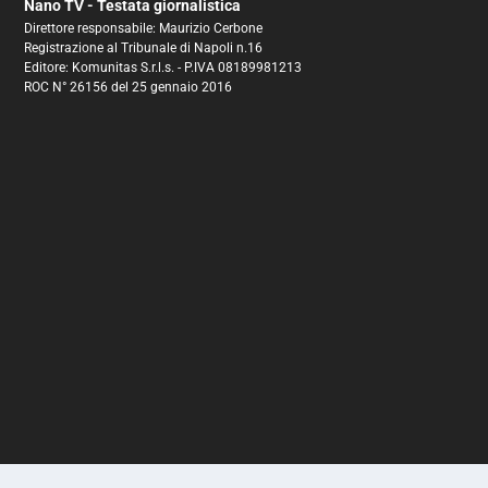
Nano TV - Testata giornalistica
Direttore responsabile: Maurizio Cerbone
Registrazione al Tribunale di Napoli n.16
Editore: Komunitas S.r.l.s. - P.IVA 08189981213
ROC N° 26156 del 25 gennaio 2016