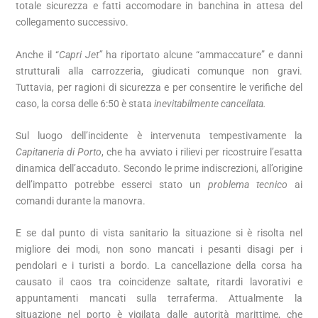
totale sicurezza e fatti accomodare in banchina in attesa del
collegamento successivo.
Anche il “
Capri Jet”
ha riportato alcune “ammaccature” e danni
strutturali alla carrozzeria, giudicati comunque non gravi.
Tuttavia, per ragioni di sicurezza e per consentire le verifiche del
caso, la corsa delle 6:50 è stata
inevitabilmente cancellata.
Sul luogo dell’incidente è intervenuta tempestivamente la
Capitaneria di Porto
, che ha avviato i rilievi per ricostruire l’esatta
dinamica dell’accaduto. Secondo le prime indiscrezioni, all’origine
dell’impatto potrebbe esserci stato un
problema tecnico
ai
comandi durante la manovra.
E se dal punto di vista sanitario la situazione si è risolta nel
migliore dei modi, non sono mancati i pesanti disagi per i
pendolari e i turisti a bordo. La cancellazione della corsa ha
causato il caos tra coincidenze saltate, ritardi lavorativi e
appuntamenti mancati sulla terraferma. Attualmente la
situazione nel porto è vigilata dalle autorità marittime, che