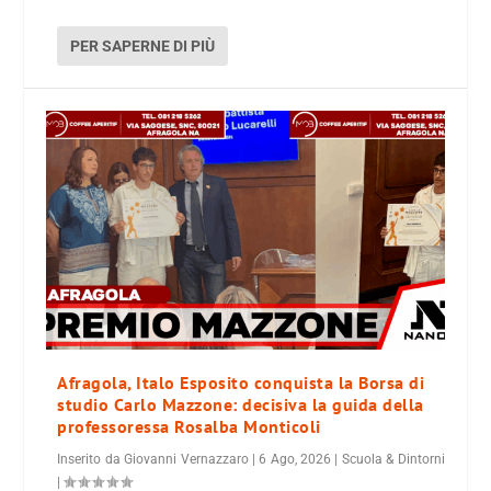
PER SAPERNE DI PIÙ
Afragola, Italo Esposito conquista la Borsa di
studio Carlo Mazzone: decisiva la guida della
professoressa Rosalba Monticoli
Inserito da
Giovanni Vernazzaro
|
6 Ago, 2026
|
Scuola & Dintorni
|