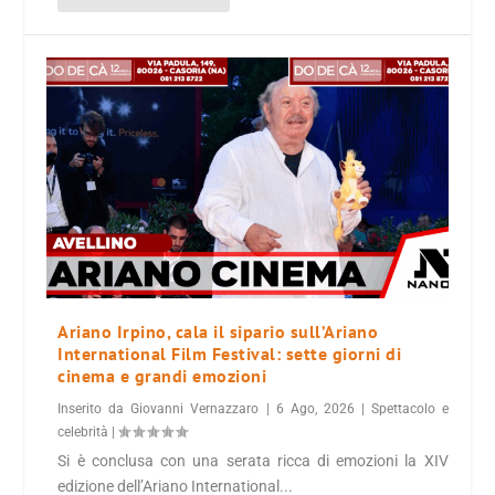
Ariano Irpino, cala il sipario sull’Ariano
International Film Festival: sette giorni di
cinema e grandi emozioni
Inserito da
Giovanni Vernazzaro
|
6 Ago, 2026
|
Spettacolo e
celebrità
|
Si è conclusa con una serata ricca di emozioni la XIV
edizione dell’Ariano International...