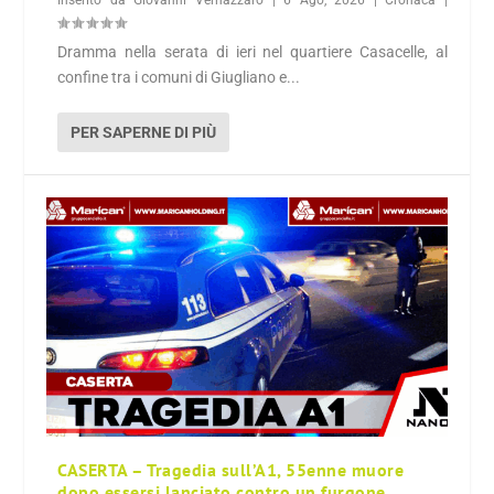
Dramma nella serata di ieri nel quartiere Casacelle, al
confine tra i comuni di Giugliano e...
PER SAPERNE DI PIÙ
CASERTA – Tragedia sull’A1, 55enne muore
dopo essersi lanciato contro un furgone