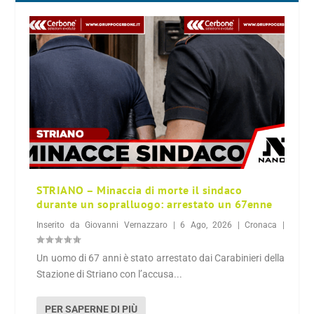
STRIANO – Minaccia di morte il sindaco
durante un sopralluogo: arrestato un 67enne
Inserito da
Giovanni Vernazzaro
|
6 Ago, 2026
|
Cronaca
|
Un uomo di 67 anni è stato arrestato dai Carabinieri della
Stazione di Striano con l’accusa...
PER SAPERNE DI PIÙ