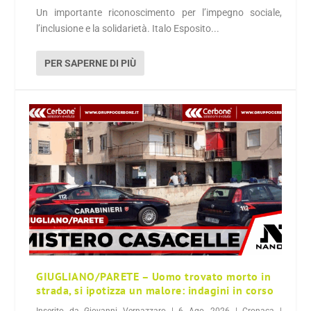
Un importante riconoscimento per l’impegno sociale,
l’inclusione e la solidarietà. Italo Esposito...
PER SAPERNE DI PIÙ
GIUGLIANO/PARETE – Uomo trovato morto in
strada, si ipotizza un malore: indagini in corso
Inserito da
Giovanni Vernazzaro
|
6 Ago, 2026
|
Cronaca
|