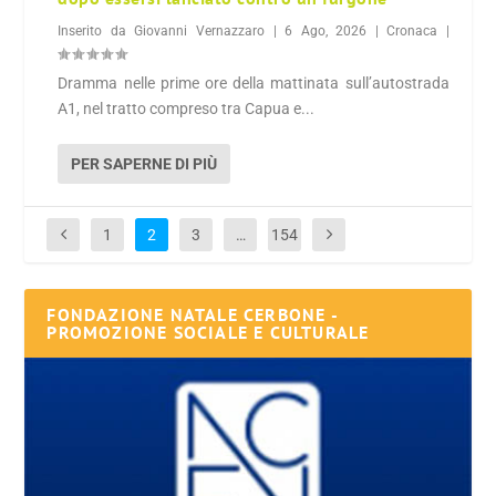
Inserito da
Giovanni Vernazzaro
|
6 Ago, 2026
|
Cronaca
|
Dramma nelle prime ore della mattinata sull’autostrada
A1, nel tratto compreso tra Capua e...
PER SAPERNE DI PIÙ
1
2
3
…
154
FONDAZIONE NATALE CERBONE -
PROMOZIONE SOCIALE E CULTURALE