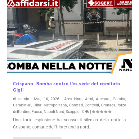
Crispano -Bomba contro l’ex sede del comitato
Gigli
di
admin
|
Mag 16, 2026
|
Area Nord
,
Armi
,
Attentati
,
Bomba
,
Carabinieri
,
Ciita' Metropolitana
,
Comtati
,
Controlli
,
Cronaca
,
forze
dell'ordine
,
Fuoco
,
Napoli Nord
,
Scoppio
|
0
|
Una forte esplosione ha scosso il silenzio della notte a
Crispano, comune dell’hinterland a nord...