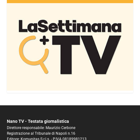
Nano TV - Testata giornalistica
Direttore responsabile: Maurizio Cerbone
Registrazione al Tribunale di Napoli n.16
Editore: Komunitas S.r.l.s. - P.IVA 08189981213