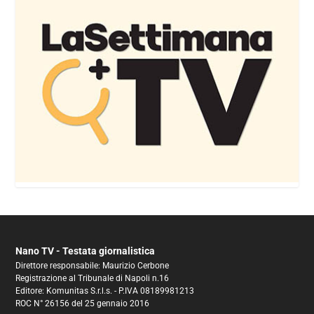
Nano TV - Testata giornalistica
Direttore responsabile: Maurizio Cerbone
Registrazione al Tribunale di Napoli n.16
Editore: Komunitas S.r.l.s. - P.IVA 08189981213
ROC N° 26156 del 25 gennaio 2016