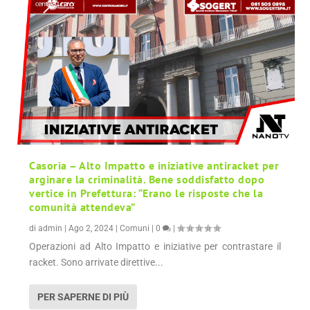
Casoria – Alto Impatto e iniziative antiracket per
arginare la criminalità. Bene soddisfatto dopo
vertice in Prefettura: “Erano le risposte che la
comunità attendeva”
di
admin
|
Ago 2, 2024
|
Comuni
|
0
|
Operazioni ad Alto Impatto e iniziative per contrastare il
racket. Sono arrivate direttive...
PER SAPERNE DI PIÙ