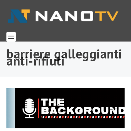
barriere galleggianti
anti-rifiuti