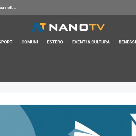
 nell̵...
 SPORT
COMUNI
ESTERO
EVENTI & CULTURA
BENESSE