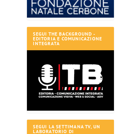
SEGUI THE BACKGROUND -
EDITORIA E COMUNICAZIONE
INTEGRATA
SEGUI LA SETTIMANA TV, UN
LABORATORIO DI