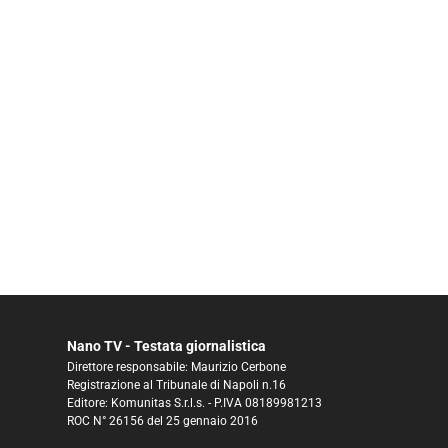
Nano TV - Testata giornalistica
Direttore responsabile: Maurizio Cerbone
Registrazione al Tribunale di Napoli n.16
Editore: Komunitas S.r.l.s. - P.IVA 08189981213
ROC N° 26156 del 25 gennaio 2016