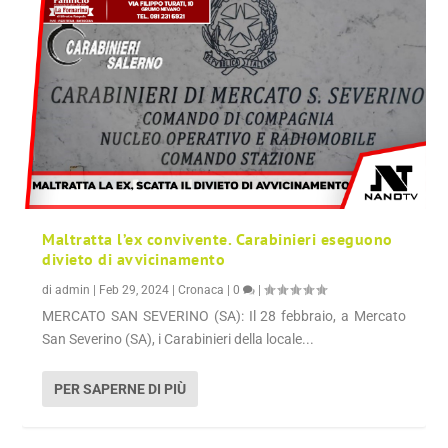
Maltratta l’ex convivente. Carabinieri eseguono
divieto di avvicinamento
di
admin
|
Feb 29, 2024
|
Cronaca
|
0
|
MERCATO SAN SEVERINO (SA): Il 28 febbraio, a Mercato
San Severino (SA), i Carabinieri della locale...
PER SAPERNE DI PIÙ