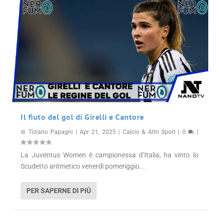
Il fiuto del gol di Girelli e Cantore
di
Tiziano Papagni
|
Apr 21, 2025
|
Calcio & Altri Sport
|
0
|
La Juventus Women è campionessa d’Italia, ha vinto lo
Scudetto aritmetico venerdì pomeriggio...
PER SAPERNE DI PIÙ