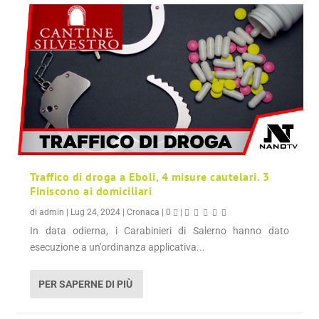
Traffico di droga a Eboli, 4 misure cautelari. 3
Finiscono ai domiciliari
di
admin
|
Lug 24, 2024
|
Cronaca
|
0
|
In data odierna, i Carabinieri di Salerno hanno dato
esecuzione a un’ordinanza applicativa...
PER SAPERNE DI PIÙ