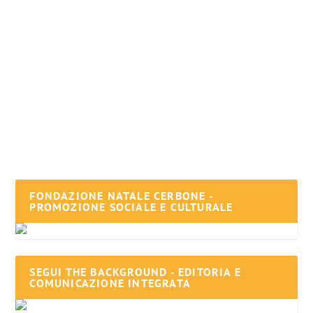
Escursionisti napoletani dispersi, arriva il lieto
fine
di
admin
|
Nov 3, 2024
|
Cronaca
|
0
|
Avevano scalato Monte Miletto da Campitello Matese e si
erano persi. Così due escursionisti...
PER SAPERNE DI PIÙ
FONDAZIONE NATALE CERBONE -
PROMOZIONE SOCIALE E CULTURALE
SEGUI THE BACKGROUND - EDITORIA E
COMUNICAZIONE INTEGRATA