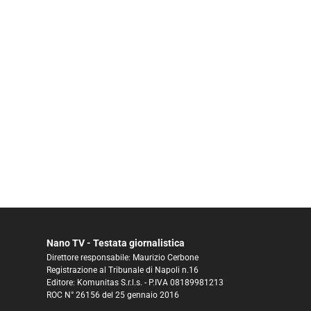
Nano TV - Testata giornalistica
Direttore responsabile: Maurizio Cerbone
Registrazione al Tribunale di Napoli n.16
Editore: Komunitas S.r.l.s. - P.IVA 08189981213
ROC N° 26156 del 25 gennaio 2016