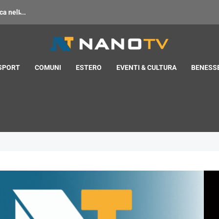
 nell̵...
 SPORT
COMUNI
ESTERO
EVENTI & CULTURA
BENESSE