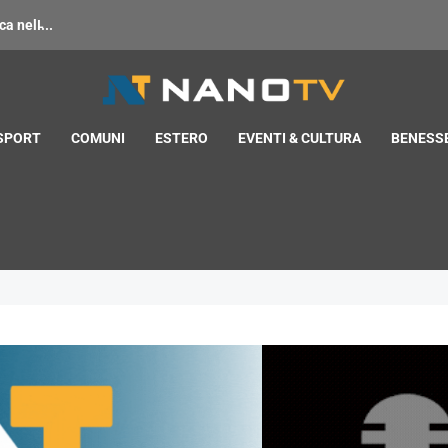
 nell̵...
 SPORT
COMUNI
ESTERO
EVENTI & CULTURA
BENESSE