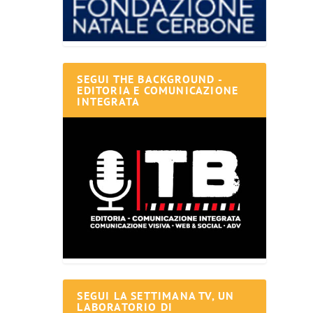
SEGUI THE BACKGROUND -
EDITORIA E COMUNICAZIONE
INTEGRATA
SEGUI LA SETTIMANA TV, UN
LABORATORIO DI