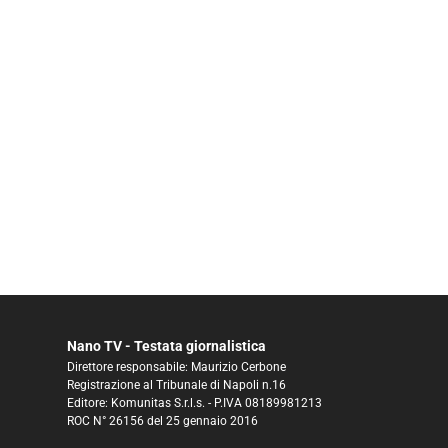
Nano TV - Testata giornalistica
Direttore responsabile: Maurizio Cerbone
Registrazione al Tribunale di Napoli n.16
Editore: Komunitas S.r.l.s. - P.IVA 08189981213
ROC N° 26156 del 25 gennaio 2016