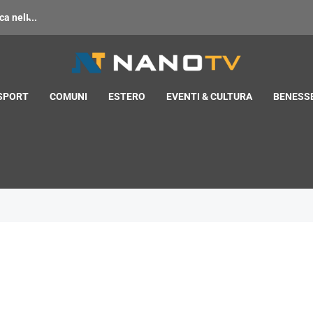
 nell̵...
 SPORT
COMUNI
ESTERO
EVENTI & CULTURA
BENESSE