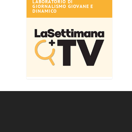
LABORATORIO DI
GIORNALISMO GIOVANE E
DINAMICO