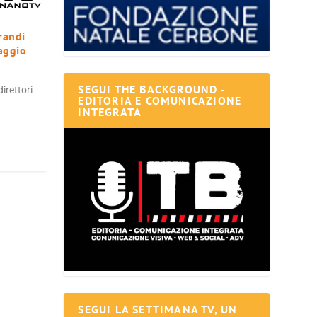
randi
aggio
SEGUI THE BACKGROUND -
irettori
EDITORIA E COMUNICAZIONE
INTEGRATA
SEGUI LA SETTIMANA TV, UN