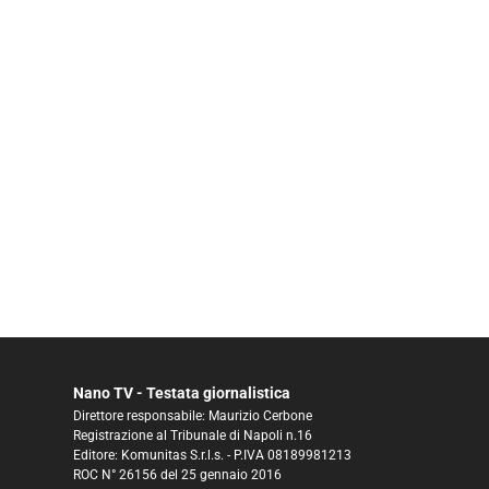
Nano TV - Testata giornalistica
Direttore responsabile: Maurizio Cerbone
Registrazione al Tribunale di Napoli n.16
Editore: Komunitas S.r.l.s. - P.IVA 08189981213
ROC N° 26156 del 25 gennaio 2016