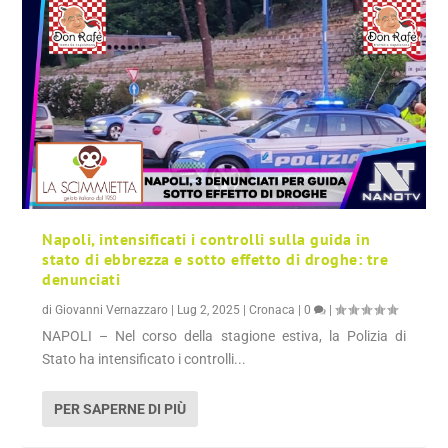
Napoli, intensificati i controlli sulla guida in
stato di ebbrezza e sotto effetto di droghe: tre
denunciati
di
Giovanni Vernazzaro
|
Lug 2, 2025
|
Cronaca
|
0
|
NAPOLI – Nel corso della stagione estiva, la Polizia di
Stato ha intensificato i controlli...
PER SAPERNE DI PIÙ