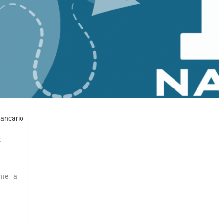
x
nte a