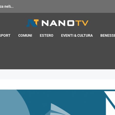
 nell̵...
 SPORT
COMUNI
ESTERO
EVENTI & CULTURA
BENESSE