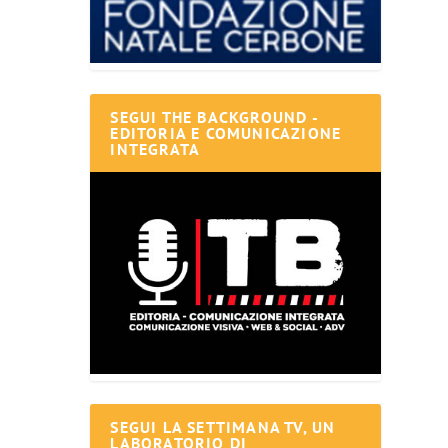
SEGUI THE BACKGROUND -
EDITORIA E COMUNICAZIONE
INTEGRATA
SEGUI LA SETTIMANA TV, UN
LABORATORIO DI