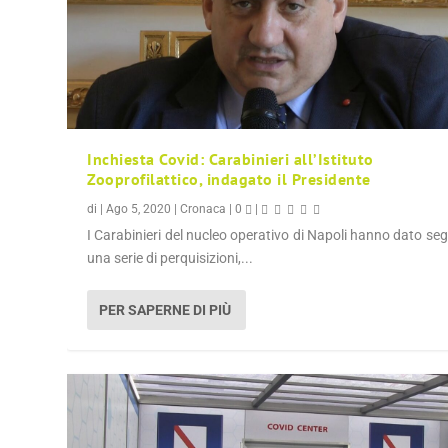
Inchiesta Covid: Carabinieri all’Istituto
Zooprofilattico, indagato il Presidente
di
|
Ago 5, 2020
|
Cronaca
|
0
|
I Carabinieri del nucleo operativo di Napoli hanno dato seg
una serie di perquisizioni,...
PER SAPERNE DI PIÙ