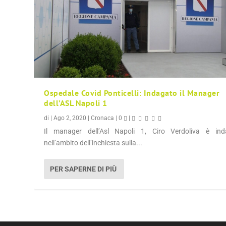
Ospedale Covid Ponticelli: Indagato il Manager
dell’ASL Napoli 1
di
|
Ago 2, 2020
|
Cronaca
|
0
|
Il manager dell’Asl Napoli 1, Ciro Verdoliva è ind
nell’ambito dell’inchiesta sulla...
PER SAPERNE DI PIÙ