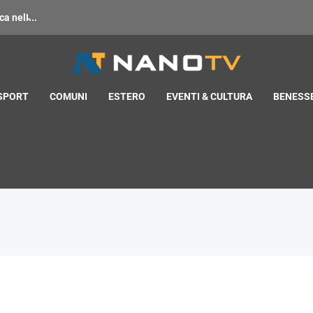
 nell̵...
 SPORT
COMUNI
ESTERO
EVENTI & CULTURA
BENESSE