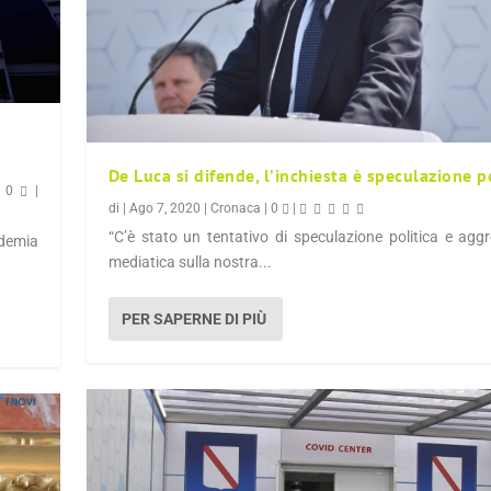
De Luca si difende, l’inchiesta è speculazione p
|
0
|
di
|
Ago 7, 2020
|
Cronaca
|
0
|
“C’è stato un tentativo di speculazione politica e agg
ndemia
mediatica sulla nostra...
PER SAPERNE DI PIÙ