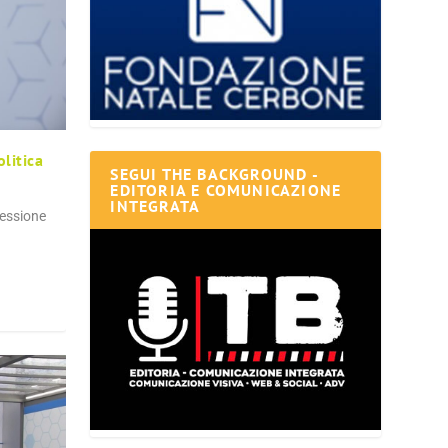
olitica
SEGUI THE BACKGROUND -
EDITORIA E COMUNICAZIONE
INTEGRATA
ressione