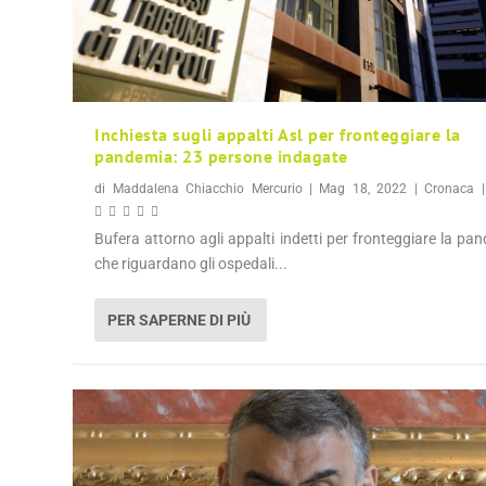
Inchiesta sugli appalti Asl per fronteggiare la
pandemia: 23 persone indagate
di
Maddalena Chiacchio Mercurio
|
Mag 18, 2022
|
Cronaca
Bufera attorno agli appalti indetti per fronteggiare la pa
che riguardano gli ospedali...
PER SAPERNE DI PIÙ