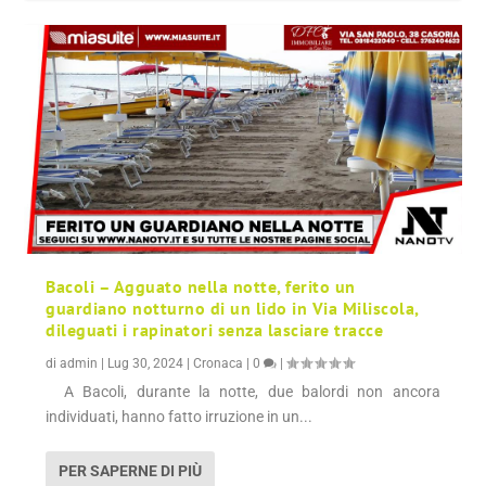
Bacoli – Agguato nella notte, ferito un
guardiano notturno di un lido in Via Miliscola,
dileguati i rapinatori senza lasciare tracce
di
admin
|
Lug 30, 2024
|
Cronaca
|
0
|
A Bacoli, durante la notte, due balordi non ancora
individuati, hanno fatto irruzione in un...
PER SAPERNE DI PIÙ