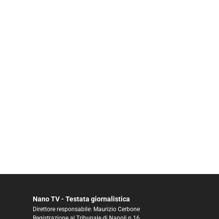
Nano TV - Testata giornalistica
Direttore responsabile: Maurizio Cerbone
Registrazione al Tribunale di Napoli n.16