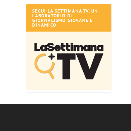
SEGUI LA SETTIMANA TV, UN
LABORATORIO DI
GIORNALISMO GIOVANE E
DINAMICO