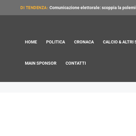
DI TENDENZA:
Comunicazione elettorale: scoppia la polemica
HOME
POLITICA
CRONACA
CALCIO & ALTRI
MAIN SPONSOR
CONTATTI
marta marzotto