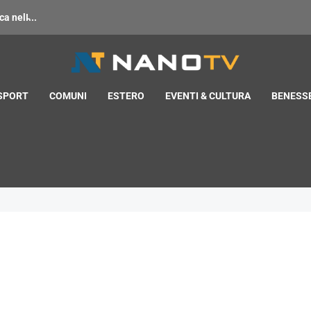
 nell̵...
 SPORT
COMUNI
ESTERO
EVENTI & CULTURA
BENESSE