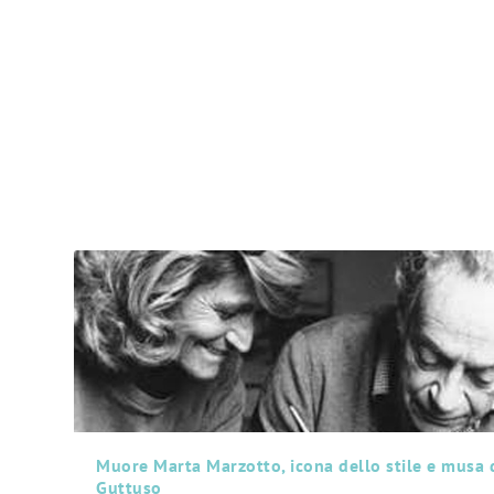
Muore Marta Marzotto, icona dello stile e musa 
Guttuso