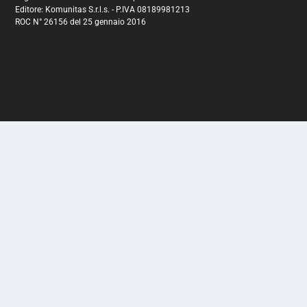
Editore: Komunitas S.r.l.s. - P.IVA 08189981213
ROC N° 26156 del 25 gennaio 2016