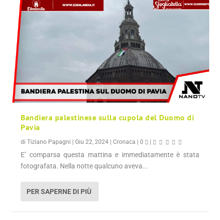
Bandiera palestinese sulla cupola del Duomo di
Pavia
di
Tiziano Papagni
|
Giu 22, 2024
|
Cronaca
|
0
|
E’ comparsa questa mattina e immediatamente è stata
fotografata. Nella notte qualcuno aveva...
PER SAPERNE DI PIÙ