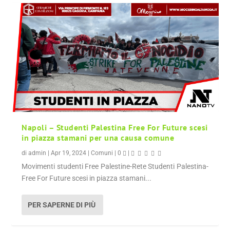
Napoli – Studenti Palestina Free For Future scesi
in piazza stamani per una causa comune
di
admin
|
Apr 19, 2024
|
Comuni
|
0
|
Movimenti studenti Free Palestine-Rete Studenti Palestina-
Free For Future scesi in piazza stamani...
PER SAPERNE DI PIÙ