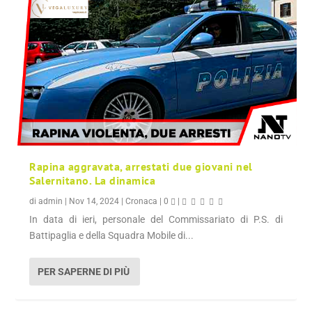
Rapina aggravata, arrestati due giovani nel
Salernitano. La dinamica
di
admin
|
Nov 14, 2024
|
Cronaca
|
0
|
In data di ieri, personale del Commissariato di P.S. di
Battipaglia e della Squadra Mobile di...
PER SAPERNE DI PIÙ