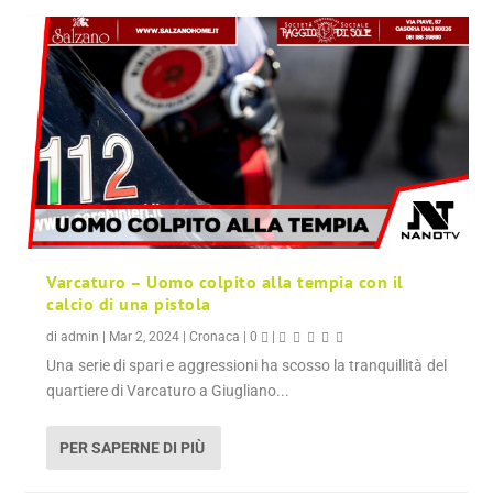
Varcaturo – Uomo colpito alla tempia con il
calcio di una pistola
di
admin
|
Mar 2, 2024
|
Cronaca
|
0
|
Una serie di spari e aggressioni ha scosso la tranquillità del
quartiere di Varcaturo a Giugliano...
PER SAPERNE DI PIÙ