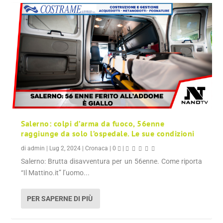
Salerno: colpi d’arma da fuoco, 56enne
raggiunge da solo l’ospedale. Le sue condizioni
di
admin
|
Lug 2, 2024
|
Cronaca
|
0
|
Salerno: Brutta disavventura per un 56enne. Come riporta
“Il Mattino.it” l’uomo...
PER SAPERNE DI PIÙ