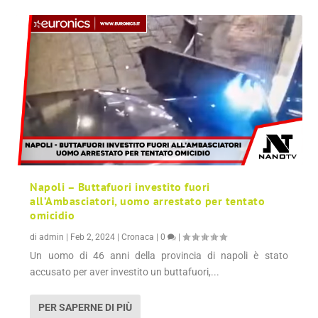
Napoli – Buttafuori investito fuori
all’Ambasciatori, uomo arrestato per tentato
omicidio
di
admin
|
Feb 2, 2024
|
Cronaca
|
0
|
Un uomo di 46 anni della provincia di napoli è stato
accusato per aver investito un buttafuori,...
PER SAPERNE DI PIÙ