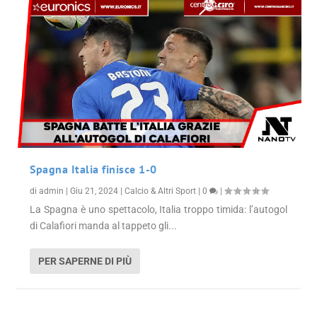
Spagna Italia finisce 1-0
di
admin
|
Giu 21, 2024
|
Calcio & Altri Sport
|
0
|
La Spagna è uno spettacolo, Italia troppo timida: l’autogol
di Calafiori manda al tappeto gli...
PER SAPERNE DI PIÙ