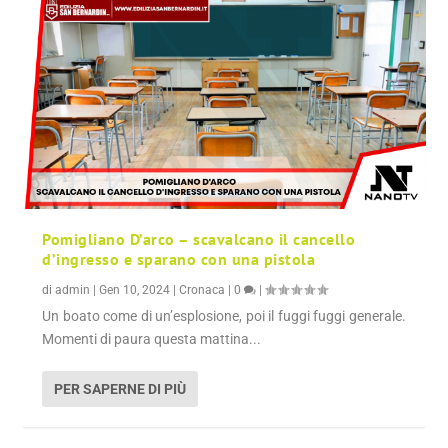
Pomigliano D’arco – scavalcano il cancello
d’ingresso e sparano con una pistola
di
admin
|
Gen 10, 2024
|
Cronaca
|
0
|
Un boato come di un’esplosione, poi il fuggi fuggi generale.
Momenti di paura questa mattina...
PER SAPERNE DI PIÙ