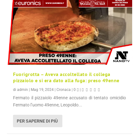
Fuorigrotta – Aveva accoltellato il collega
pizzaiolo e si era dato alla fuga: preso 49enne
di
admin
|
Mag 19, 2024
|
Cronaca
|
0
|
Fermato il pizzaiolo 49enne accusato di tentato omicidio
Fermato l’uomo 49enne, Leopoldo...
PER SAPERNE DI PIÙ