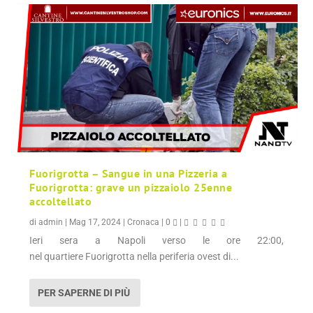
Fuorigrotta – Sangue in una Pizzeria a
Fuorigrotta: grave un pizzaiolo 25enne
accoltellato
di
admin
|
Mag 17, 2024
|
Cronaca
|
0
|
Ieri sera a Napoli verso le ore 22:00,
nel quartiere Fuorigrotta nella periferia ovest di...
PER SAPERNE DI PIÙ