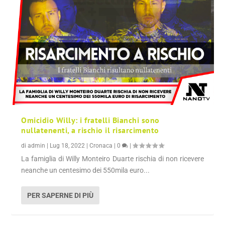
Omicidio Willy: i fratelli Bianchi sono
nullatenenti, a rischio il risarcimento
di
admin
|
Lug 18, 2022
|
Cronaca
|
0
|
La famiglia di Willy Monteiro Duarte rischia di non ricevere
neanche un centesimo dei 550mila euro...
PER SAPERNE DI PIÙ