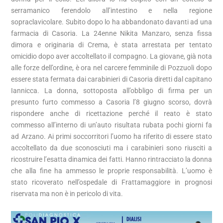
serramanico ferendolo all’intestino e nella regione
sopraclavicolare. Subito dopo lo ha abbandonato davanti ad una
farmacia di Casoria. La 24enne Nikita Manzaro, senza fissa
dimora e originaria di Crema, è stata arrestata per tentato
omicidio dopo aver accoltellato il compagno. La giovane, già nota
alle forze dell’ordine, è ora nel carcere femminile di Pozzuoli dopo
essere stata fermata dai carabinieri di Casoria diretti dal capitano
Iannicca. La donna, sottoposta all’obbligo di firma per un
presunto furto commesso a Casoria l’8 giugno scorso, dovrà
rispondere anche di ricettazione perché il reato è stato
commesso all’interno di un’auto risultata rubata pochi giorni fa
ad Arzano. Ai primi soccorritori l’uomo ha riferito di essere stato
accoltellato da due sconosciuti ma i carabinieri sono riusciti a
ricostruire l’esatta dinamica dei fatti. Hanno rintracciato la donna
che alla fine ha ammesso le proprie responsabilità. L’uomo è
stato ricoverato nell’ospedale di Frattamaggiore in prognosi
riservata ma non è in pericolo di vita.