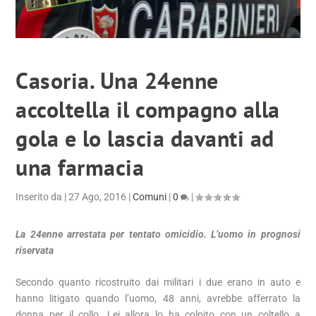
Casoria. Una 24enne
accoltella il compagno alla
gola e lo lascia davanti ad
una farmacia
Inserito da
|
27 Ago, 2016
|
Comuni
|
0
|
La 24enne arrestata per tentato omicidio. L’uomo in prognosi
riservata
Secondo quanto ricostruito dai militari i due erano in auto e
hanno litigato quando l’uomo, 48 anni, avrebbe afferrato la
donna per il collo. Lei allora lo ha colpito con un coltello a