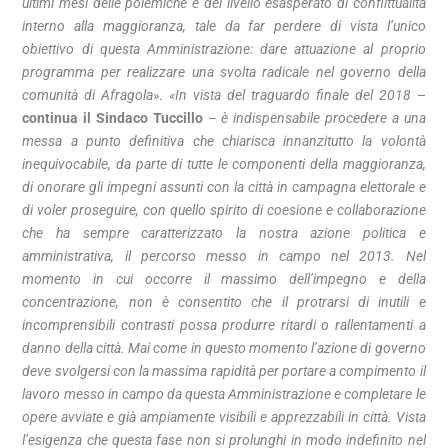
ultimi mesi delle polemiche e del livello esasperato di conflittualità
interno alla maggioranza, tale da far perdere di vista l’unico
obiettivo di questa Amministrazione: dare attuazione al proprio
programma per realizzare una svolta radicale nel governo della
comunità di Afragola»
.
«In vista del traguardo finale del 2018
–
continua il Sindaco Tuccillo
–
è indispensabile procedere a una
messa a punto definitiva che chiarisca innanzitutto la volontà
inequivocabile, da parte di tutte le componenti della maggioranza,
di onorare gli impegni assunti con la città in campagna elettorale e
di voler proseguire, con quello spirito di coesione e collaborazione
che ha sempre caratterizzato la nostra azione politica e
amministrativa, il percorso messo in campo nel 2013. Nel
momento in cui occorre il massimo dell’impegno e della
concentrazione, non è consentito che il protrarsi di inutili e
incomprensibili contrasti possa produrre ritardi o rallentamenti a
danno della città. Mai come in questo momento l’azione di governo
deve svolgersi con la massima rapidità per portare a compimento il
lavoro messo in campo da questa Amministrazione e completare le
opere avviate e già ampiamente visibili e apprezzabili in città. Vista
l’esigenza che questa fase non si prolunghi in modo indefinito nel