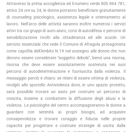
Attraverso la prima accoglienza ed il numero verde 800 864 781,
attivo 24 ore su 24, le donne potranno beneficiare gratuitamente
di counseling psicologico, assistenza legale e orientamento al
lavoro. Nell’arco delle attività saranno inoltre numerosi i servizi
attivi tra cui gruppi di auto-aiuto, corsi di autodifesa e percorsi di
sensibilizzazione rivolti alla cittadinanza ed alle scuole. Un
servizio essenziale che vede il Comune di Afragola protagonista
come capofila dell’Ambito N.19 nel sostegno alle donne che non
devono essere considerate “soggetto debole”, bensì una risorsa,
risorsa che deve essere assolutamente sostenuta nei suoi
percorsi di autodeterminazione e fuoriuscita dalla violenza. Il
messaggio perciò è chiaro: se ritieni di essere vittima di violenza,
rivolgiti allo sportello Antiviolenza dove, in uno spazio protetto,
sarà possibile trovare un aiuto per costruire un percorso di
crescita, insieme a combattere la diffusione degli abusi e la
violenza. Le psicologhe del centro accompagneranno le donne a
guardare con serenità ai propri bisogni, ad acquisire
consapevolezza e trovare coraggio e fiducia nelle proprie
capacità per progettare e costruire strategie di uscita dalla