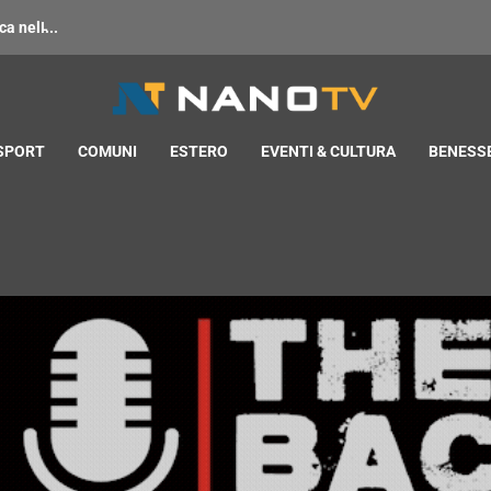
 nell̵...
 SPORT
COMUNI
ESTERO
EVENTI & CULTURA
BENESSE