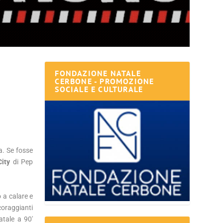
FONDAZIONE NATALE
CERBONE - PROMOZIONE
SOCIALE E CULTURALE
a. Se fosse
ity
di Pep
 a calare e
ncoraggianti
atale a 90′