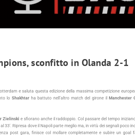
mpions, sconfitto in Olanda 2-1
otterdam e saluta questa edizione della massima competizione europe
nto lo
Shakhtar
ha battuto nell’altro match del girone il
Manchester C
r Zielinski
e sfiorano anche il raddoppio. Col passare del tempo iniziano
al 33′. Ripresa dove il Napoli parte meglio ma, in virtù dei segnali poco i
enza post gara, finisce col mollare completamente e subire un goal f