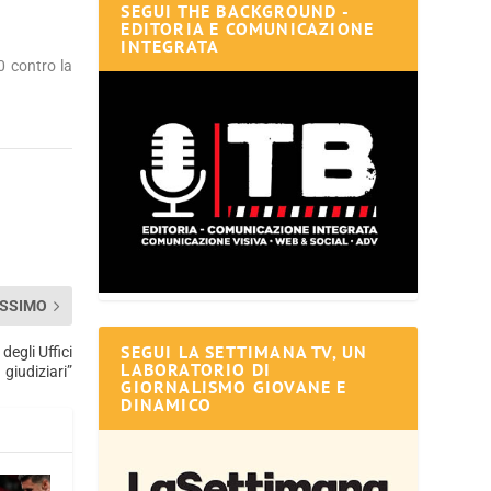
SEGUI THE BACKGROUND -
EDITORIA E COMUNICAZIONE
INTEGRATA
0 contro la
SSIMO
SEGUI LA SETTIMANA TV, UN
degli Uffici
LABORATORIO DI
giudiziari”
GIORNALISMO GIOVANE E
DINAMICO