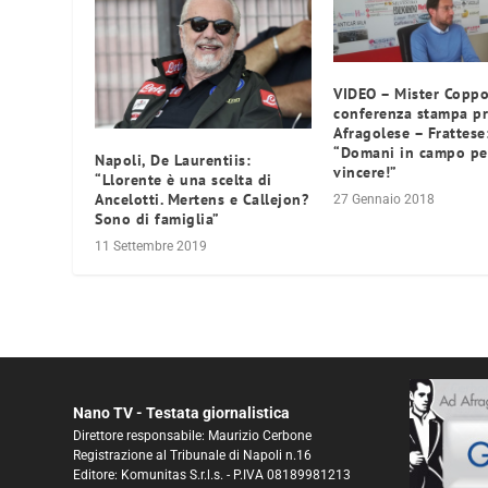
VIDEO – Mister Coppo
conferenza stampa p
Afragolese – Frattese
“Domani in campo pe
Napoli, De Laurentiis:
vincere!”
“Llorente è una scelta di
Ancelotti. Mertens e Callejon?
27 Gennaio 2018
Sono di famiglia”
11 Settembre 2019
Nano TV - Testata giornalistica
Direttore responsabile: Maurizio Cerbone
Registrazione al Tribunale di Napoli n.16
Editore: Komunitas S.r.l.s. - P.IVA 08189981213