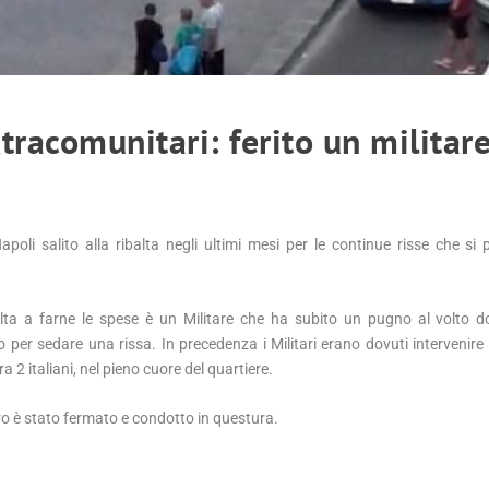
xtracomunitari: ferito un militar
Napoli salito alla ribalta negli ultimi mesi per le continue risse che si
lta a farne le spese è un Militare che ha subito un pugno al volto d
o per sedare una rissa. In precedenza i Militari erano dovuti intervenire
ra 2 italiani, nel pieno cuore del quartiere.
ro è stato fermato e condotto in questura.