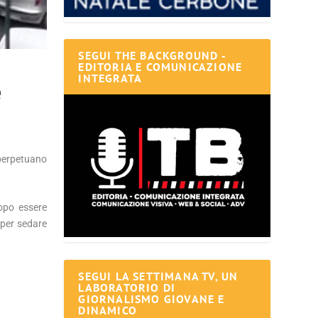
SEGUI THE BACKGROUND -
EDITORIA E COMUNICAZIONE
INTEGRATA
e
 perpetuano
opo essere
 per sedare
SEGUI LA SETTIMANA TV, UN
LABORATORIO DI
GIORNALISMO GIOVANE E
DINAMICO