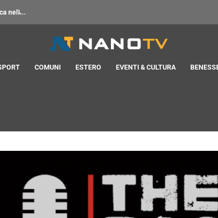
 nell̵...
 SPORT
COMUNI
ESTERO
EVENTI & CULTURA
BENESSE