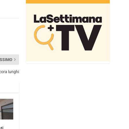
SSIMO
cora lunghi
ti