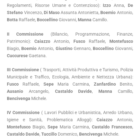
Regolamenti, Risorse Umane e Contenzioso):
Izzo
Anna,
De
Stefano
Vincenzo,
Di Maso
Assunta Antonietta,
Boemio
Antonio,
Botta
Raffaele,
Boccellino
Giovanni,
Manna
Camillo.
II Commissione
(Bilancio, Programmazione, Finanze,
Patrimonio):
Caiazzo
Antonio,
Fusco
Raffaele,
Montefusco
Biagio,
Boemio
Antonio,
Giustino
Gennaro,
Boccellino
Giovanni,
Cuccurese
Gaetana.
III Commissione
( Trasporti, Attività Produttiva e Turismo, Polizia
Municipale e Traffico, Ecologia, Ambiente e Nettezza Urbana):
Fusco
Raffaele,
Sepe
Maria Carmina,
Zanfardino
Benito,
Ausanio
Arcangelo,
Castaldo Davide
,
Manna
Camillo,
Bencivenga
Michele.
IV Commissione
( Lavori Pubblici e Urbanistica, Arredo Urbano,
Igiene e Sanità, Problematica Alloggi):
Caiazzo
Antonio,
Montefusco
Biagio,
Sepe
Maria Carmina,
Castaldo Francesco
,
Castaldo Davide
,
Tuccillo
Domenico,
Bencivenga
Michele.