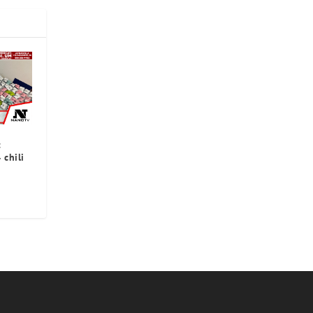
:
 chili