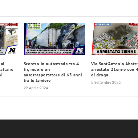
 ai
Scontro in autostrada tra 4
Via Sant’Antonio Abate
cattano
tir, muore un
arrestato 21enne con 4
ni
autotrasportatore di 63 anni
di droga
tra le lamiere
5 Settembre 2025
22 Aprile 2024