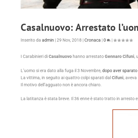
Casalnuovo: Arrestato l’uo
Inserito da
admin
|
29 Nov, 2018
|
Cronaca
|
0
|
I Carabinieri di
Casalnuovo
hanno arrestato
Gennaro Cifuni
,
L’uomo si era dato alla fuga il 3 Novembre,
dopo aver sparato a
La vittima, in seguito ai quattro colpi sparati dal
Cifuni
, aveva 
Il motivo dell’agguato non è ancora chiaro.
La latitanza è stata breve. Il 36 enne è stato tratto in arresto 