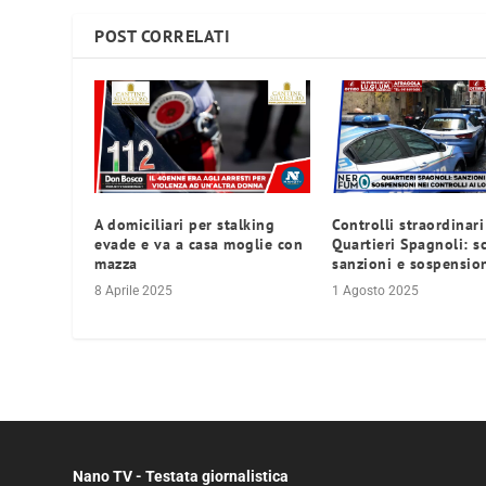
POST CORRELATI
A domiciliari per stalking
Controlli straordinari
evade e va a casa moglie con
Quartieri Spagnoli: s
mazza
sanzioni e sospensio
8 Aprile 2025
1 Agosto 2025
Nano TV - Testata giornalistica