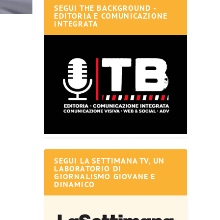
SEGUI THE BACKGROUND -
EDITORIA E COMUNICAZIONE
INTEGRATA
SEGUI LA SETTIMANA TV, UN
LABORATORIO DI
GIORNALISMO GIOVANE E
DINAMICO