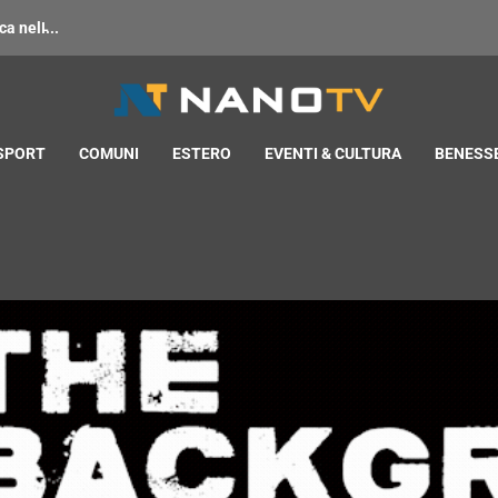
 nell̵...
 SPORT
COMUNI
ESTERO
EVENTI & CULTURA
BENESSE