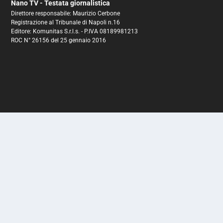
Nano TV - Testata giornalistica
Direttore responsabile: Maurizio Cerbone
Registrazione al Tribunale di Napoli n.16
Editore: Komunitas S.r.l.s. - P.IVA 08189981213
ROC N° 26156 del 25 gennaio 2016