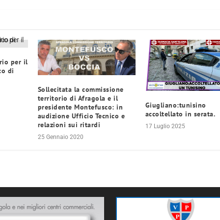
io per il
co di
Sollecitata la commissione
territorio di Afragola e il
Giugliano:tunisino
presidente Montefusco: in
accoltellato in serata.
audizione Ufficio Tecnico e
relazioni sui ritardi
17 Luglio 2025
25 Gennaio 2020