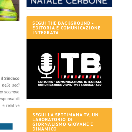
SEGUI THE BACKGROUND -
EDITORIA E COMUNICAZIONE
INTEGRATA
 il
Sindaco
 nelle sedi
sto scempio
esponsabili
le relative
SEGUI LA SETTIMANA TV, UN
LABORATORIO DI
GIORNALISMO GIOVANE E
DINAMICO