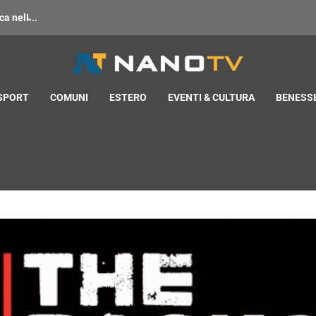
 nell̵...
 SPORT
COMUNI
ESTERO
EVENTI & CULTURA
BENESSE