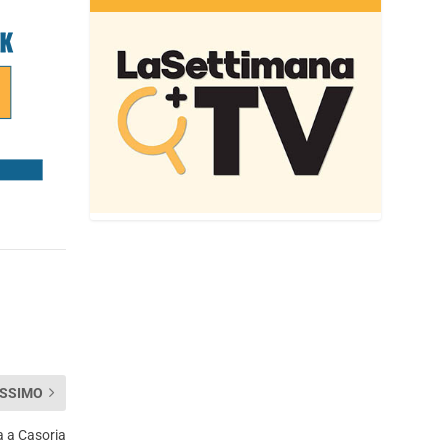
SSIMO
a a Casoria